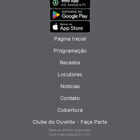
Página Inicial
Programação
Recados
Locutores
Notícias
Contato
Cobertura
Clube do Ouvinte - Faça Parte
Todos os direitos reservados.
Com a tecnologia