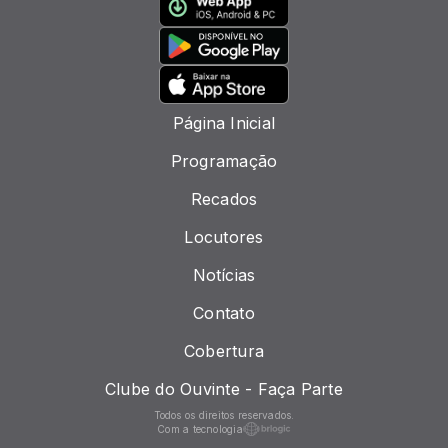
Página Inicial
Programação
Recados
Locutores
Notícias
Contato
Cobertura
Clube do Ouvinte - Faça Parte
Todos os direitos reservados.
Com a tecnologia