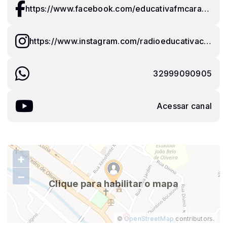
https://www.facebook.com/educativafmcarangola/
https://www.instagram.com/radioeducativacarangola/?hl=pt-br
32999090905
Acessar canal
+
−
Clique para habilitar o mapa
©
OpenStreetMap
contributors.