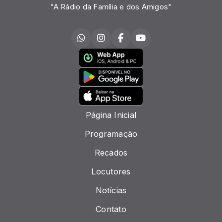
"A Rádio da Família e dos Amigos"
Página Inicial
Programação
Recados
Locutores
Notícias
Contato