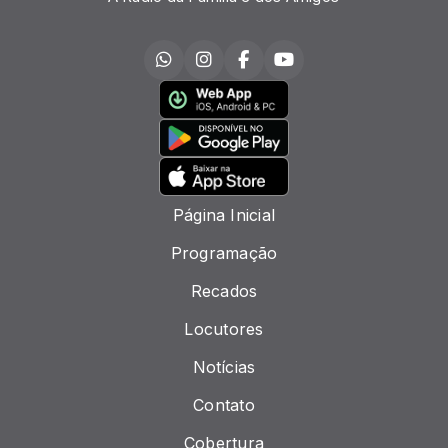
Página Inicial
Programação
Recados
Locutores
Notícias
Contato
Cobertura