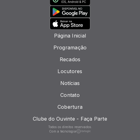
Página Inicial
Programação
Recados
Locutores
Notícias
Contato
Cobertura
Clube do Ouvinte - Faça Parte
Todos os direitos reservados.
Com a tecnologia